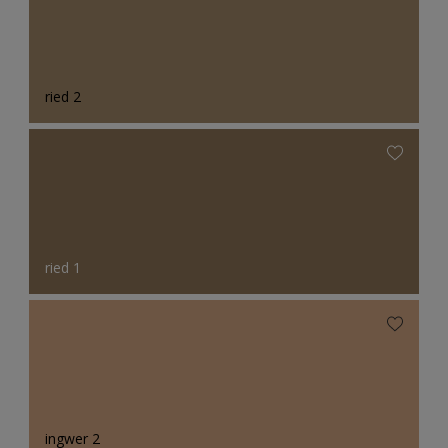
ried 2
ried 1
ingwer 2