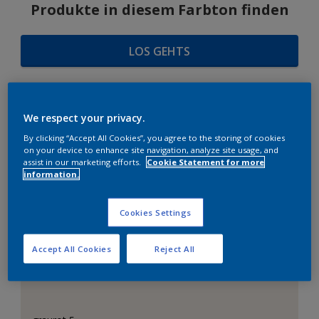
Produkte in diesem Farbton finden
LOS GEHTS
We respect your privacy.
FARBAUSWAHL
By clicking “Accept All Cookies”, you agree to the storing of cookies
on your device to enhance site navigation, analyze site usage, and
assist in our marketing efforts.
Cookie Statement for more
information.
Das perfekte Weiß
Cookies Settings
Accept All Cookies
Reject All