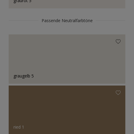
graurot 5
Passende Neutralfarbtöne
graugelb 5
ried 1