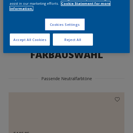
Produkte in diesem Farbton finden
assist in our marketing efforts.
Cookie Statement for more
information.
LOS GEHTS
Cookies Settings
Accept All Cookies
Reject All
FARBAUSWAHL
Passende Neutralfarbtöne