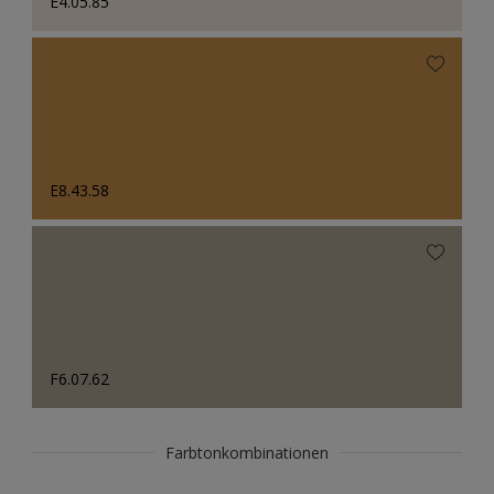
E4.05.85
E8.43.58
F6.07.62
Farbtonkombinationen