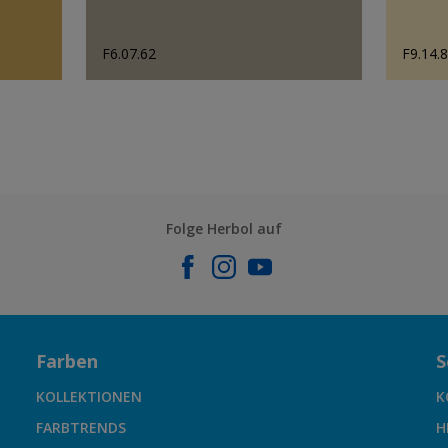
F6.07.62
F9.14.
Folge Herbol auf
Farben
S
KOLLEKTIONEN
K
FARBTRENDS
H