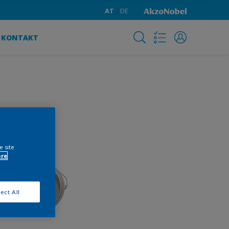
AT
DE
KONTAKT
e site
ore
ect All