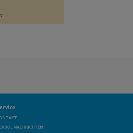
87
ervice
ONTAKT
ERBOL NACHRICHTEN