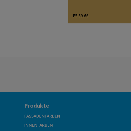
F5.39.66
Produkte
FASSADENFARBEN
INNENFARBEN