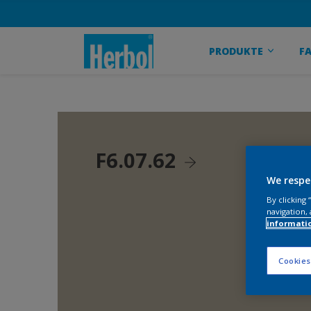
PRODUKTE
F
F6.07.62
We respe
By clicking
navigation, 
informati
Cookies