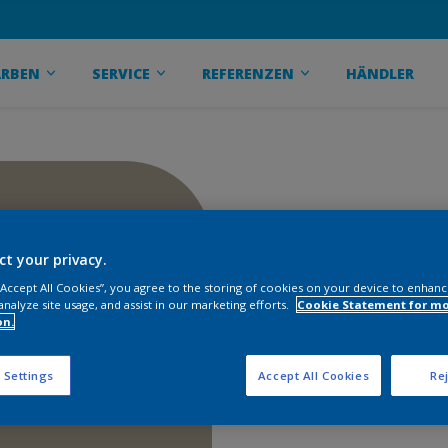
ARBEN
SERVICE
REFERENZEN
HÄNDLER
ct your privacy.
 “Accept All Cookies”, you agree to the storing of cookies on your device to enhanc
analyze site usage, and assist in our marketing efforts.
Cookie Statement for m
on.
 Settings
Accept All Cookies
Rej