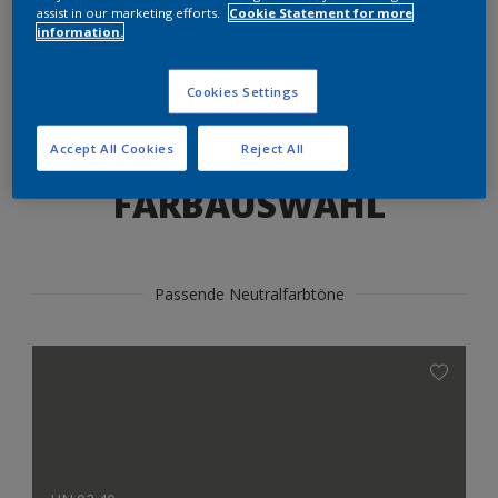
Produkte in diesem Farbton finden
assist in our marketing efforts.
Cookie Statement for more
information.
LOS GEHTS
Cookies Settings
Accept All Cookies
Reject All
FARBAUSWAHL
Passende Neutralfarbtöne