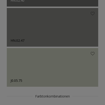
HN.02.40
HN.02.47
J0.05.75
Farbtonkombinationen