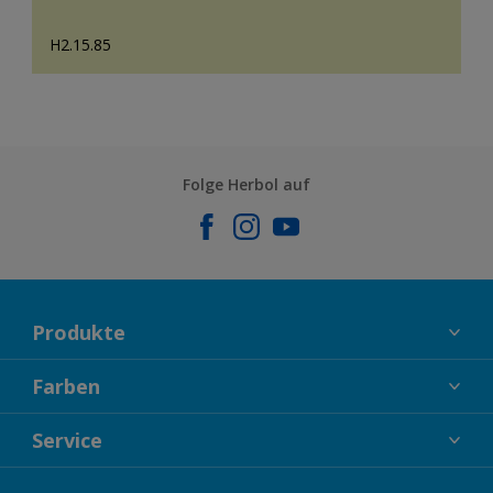
H2.15.85
Folge Herbol auf
Produkte
FASSADENFARBEN
Farben
INNENFARBEN
KOLLEKTIONEN
Service
LACKE
FARBTRENDS
HOLZSCHUTZ
KONTAKT