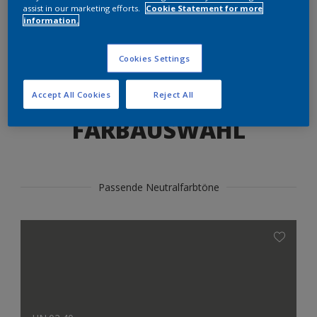
Produkte in diesem Farbton finden
assist in our marketing efforts.
Cookie Statement for more
information.
LOS GEHTS
Cookies Settings
Accept All Cookies
Reject All
FARBAUSWAHL
Passende Neutralfarbtöne