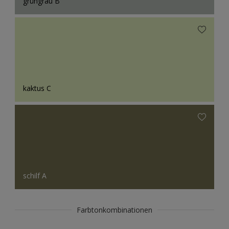
grüngrau B
kaktus C
schilf A
Farbtonkombinationen