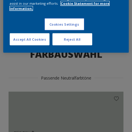
Produkte in diesem Farbton finden
assist in our marketing efforts.
Cookie Statement for more
information.
LOS GEHTS
Cookies Settings
Accept All Cookies
Reject All
FARBAUSWAHL
Passende Neutralfarbtöne