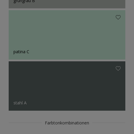
grüngrau B
patina C
stahl A
Farbtonkombinationen