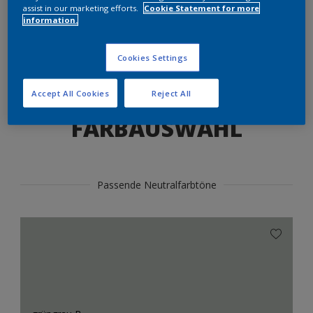
Produkte in diesem Farbton finden
assist in our marketing efforts.
Cookie Statement for more
information.
LOS GEHTS
Cookies Settings
Accept All Cookies
Reject All
FARBAUSWAHL
Passende Neutralfarbtöne