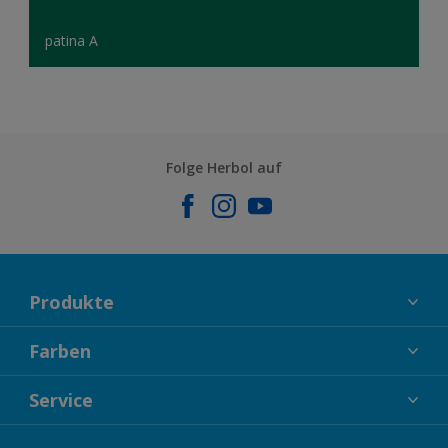
patina A
Folge Herbol auf
Produkte
FASSADENFARBEN
Farben
INNENFARBEN
KOLLEKTIONEN
Service
LACKE
FARBTRENDS
HOLZSCHUTZ
KONTAKT