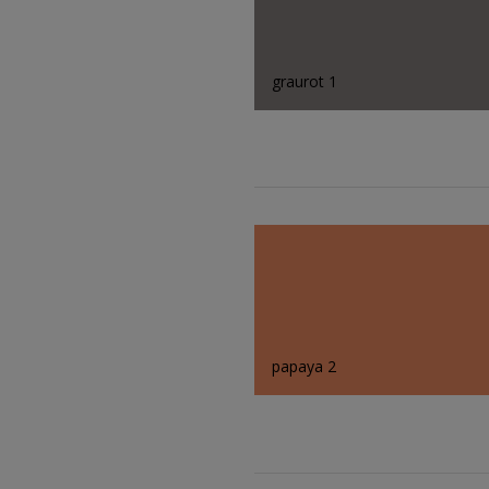
graurot 1
papaya 2