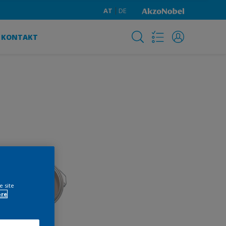
AT
DE
KONTAKT
e site
ore