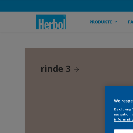
PRODUKTE
F
rinde 3
We respe
By clicking
navigation, 
informati