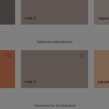
rinde 3
cappuc
Farbtonkombinationen
rinde 3
papaya
Harmonische Kombination