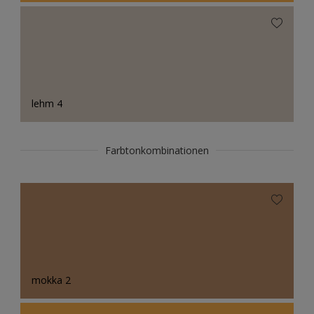
lehm 4
Farbtonkombinationen
mokka 2