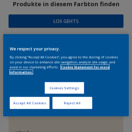
Produkte in diesem Farbton finden
LOS GEHTS
We respect your privacy.
FARBAUSWAHL
By clicking “Accept All Cookies”, you agree to the storing of cookies
on your device to enhance site navigation, analyze site usage, and
assist in our marketing efforts.
Cookie Statement for more
information.
Das perfekte Weiß
Cookies Settings
Accept All Cookies
Reject All