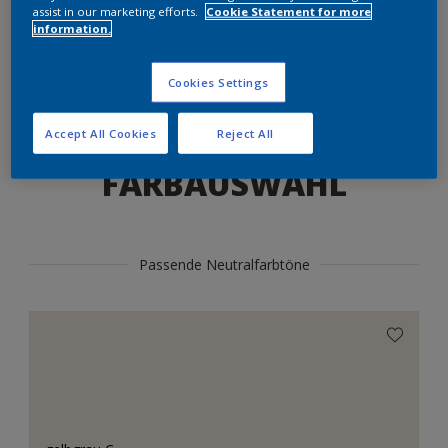
Produkte in diesem Farbton finden
assist in our marketing efforts.
Cookie Statement for more
information.
LOS GEHTS
Cookies Settings
Accept All Cookies
Reject All
FARBAUSWAHL
Passende Neutralfarbtöne