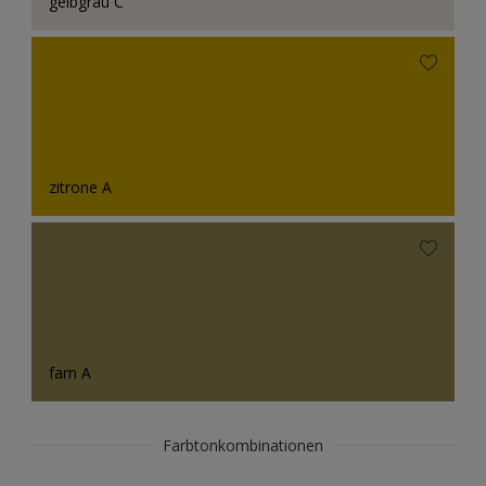
gelbgrau C
zitrone A
farn A
Farbtonkombinationen