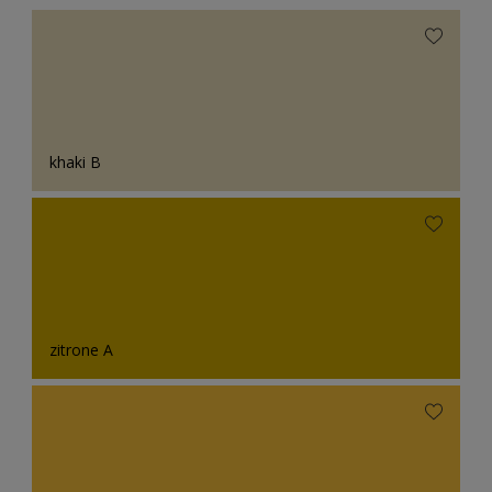
khaki B
zitrone A